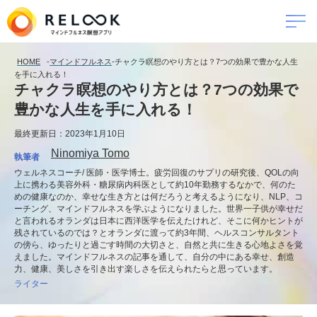
HOME
-
マインドフルネス
-
チャクラ瞑想のやり方とは？7つの効果で豊かな人生
を手に入れる！
チャクラ瞑想のやり方とは？7つの効果で
豊かな人生を手に入れる！
最終更新日：2023年1月10日
Ninomiya Tomo
執筆者
ウェルネスコーチ/ 医師・医学博士。疲労回復のサプリの研究後、QOLの向
上に携わる美容外科・糖尿病内科医として約10年勤務するなかで、何のた
めの健康なのか、幸せな生き方とは何だろうと考えるようになり、NLP、コ
ーチング、マインドフルネスを学ぶようになりました。世界一子供が幸せだ
と言われるオランダは日本に西洋医学を伝えたけれど、そこに何かヒントが
残されているのでは？とオランダに渡って約3年間、ヘルスコンサルタント
の傍ら、ゆったりと過ごす時間の大切さと、自然と共に生きる心地よさを覚
えました。マインドフルネスの記事を通して、自分の中にある幸せ、創造
力、健康、美しさを引き出す楽しさを伝えられたらと思っています。
ライター