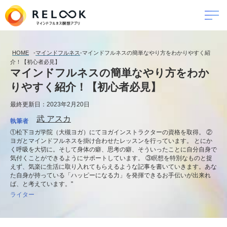
HOME
-
マインドフルネス
-
マインドフルネスの簡単なやり方をわかりやすく紹
介！【初心者必見】
マインドフルネスの簡単なやり方をわか
りやすく紹介！【初心者必見】
最終更新日：2023年2月20日
武 アスカ
執筆者
①松下ヨガ学院（大槻ヨガ）にてヨガインストラクターの資格を取得。 ②
ヨガとマインドフルネスを掛け合わせたレッスンを行っています。 とにか
く呼吸を大切に。そして身体の癖、思考の癖、そういったことに自分自身で
気付くことができるようにサポートしています。 ③瞑想を特別なものと捉
えず、気楽に生活に取り入れてもらえるような記事を書いていきます。あな
た自身が持っている「ハッピーになる力」を発揮できるお手伝いが出来れ
ば、と考えています。"
ライター