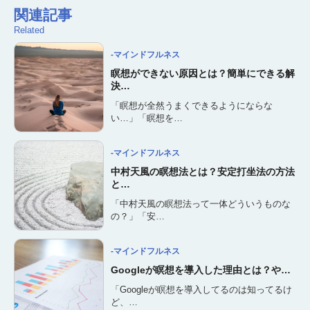
関連記事
Related
-マインドフルネス
瞑想ができない原因とは？簡単にできる解
決…
「瞑想が全然うまくできるようにならな
い…」「瞑想を…
-マインドフルネス
中村天風の瞑想法とは？安定打坐法の方法
と…
「中村天風の瞑想法って一体どういうものな
の？」「安…
-マインドフルネス
Googleが瞑想を導入した理由とは？や…
「Googleが瞑想を導入してるのは知ってるけ
ど、…