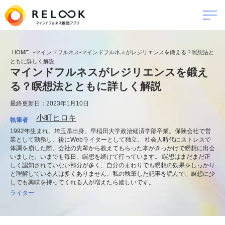
HOME
-
マインドフルネス
-
マインドフルネスがレジリエンスを鍛える？瞑想法と
ともに詳しく解説
マインドフルネスがレジリエンスを鍛え
る？瞑想法とともに詳しく解説
最終更新日：2023年1月10日
小町ヒロキ
執筆者
1992年生まれ。埼玉県出身。早稲田大学政治経済学部卒業。保険会社で営
業として勤務し、後にWebライターとして独立。 社会人時代にストレスで
体調を崩した際、会社の先輩から教えてもらった本がきっかけで瞑想に出会
いました。いまでも毎日、瞑想を続けて行っています。 瞑想はまだまだ正
しく認知されていない部分が多く、自分のまわりでも瞑想の効果をしっかり
と理解している人は多くありません。私の執筆した記事を読んで、瞑想に少
しでも興味を持ってくれる人が増えたら嬉しいです。
ライター