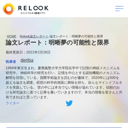
HOME
-
Relook論文レポート
-
論文レポート：明晰夢の可能性と限界
論文レポート：明晰夢の可能性と限界
最終更新日：2021年2月28日
deriba
執筆者
1994年東京生まれ。慶應義塾大学大学院在学中で記憶の神経メカニズムを
研究中。 神経科学の研究を行い、記憶を中心とする認知機能のメカニズム
解明を目指している。国際学術論文を読むのが趣味で、2020年には500を
超える論文を調査。瞑想の科学的側面に興味を持ち、自らもマインドフルネ
スを実践している。 世の中には本当でない情報が溢れています。信頼のお
ける研究論文に基づく記事を書いていきますので、本当の情報を皆さんと共
有できればと思っています。
ライター