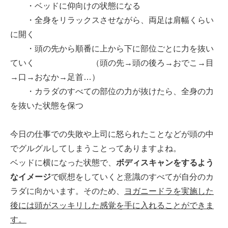
・ベッドに仰向けの状態になる
・全身をリラックスさせながら、両足は肩幅くらい
に開く
・頭の先から順番に上から下に部位ごとに力を抜い
ていく （頭の先→頭の後ろ→おでこ→目
→口→おなか→足首…）
・カラダのすべての部位の力が抜けたら、全身の力
を抜いた状態を保つ
今日の仕事での失敗や上司に怒られたことなどが頭の中
でグルグルしてしまうことってありますよね。
ベッドに横になった状態で、
ボディスキャンをするよう
なイメージ
で瞑想をしていくと意識のすべてが自分のカ
ラダに向かいます。そのため、
ヨガニードラを実施した
後には頭がスッキリした感覚を手に入れることができま
す。