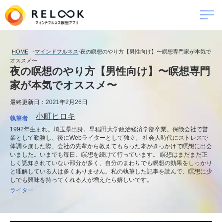
HOME
-
マインドフルネス
-
夜の瞑想のやり方【男性向け】〜瞑想専門家が本気で
オススメ〜
夜の瞑想のやり方【男性向け】〜瞑想専門
家が本気でオススメ〜
最終更新日：2021年2月26日
小町ヒロキ
執筆者
1992年生まれ。埼玉県出身。早稲田大学政治経済学部卒業。保険会社で営
業として勤務し、後にWebライターとして独立。 社会人時代にストレスで
体調を崩した際、会社の先輩から教えてもらった本がきっかけで瞑想に出会
いました。いまでも毎日、瞑想を続けて行っています。 瞑想はまだまだ正
しく認知されていない部分が多く、自分のまわりでも瞑想の効果をしっかり
と理解している人は多くありません。私の執筆した記事を読んで、瞑想に少
しでも興味を持ってくれる人が増えたら嬉しいです。
ライター