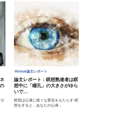
-Relook論文レポート
ネ
論文レポート：瞑想熟達者は瞑
の
想中に「瞳孔」の大きさがゆら
いで…
皆さ
瞑想は心身に様々な変化をもたらす 瞑
想をすると、あなたの心身…