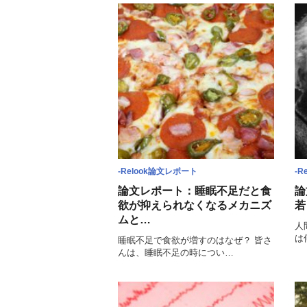
-Relook論文レポート
-R
論文レポート：睡眠不足だと食
論
欲が抑えられなくなるメカニズ
若
ムと…
人
は
睡眠不足で食欲が増すのはなぜ？ 皆さ
んは、睡眠不足の時につい…