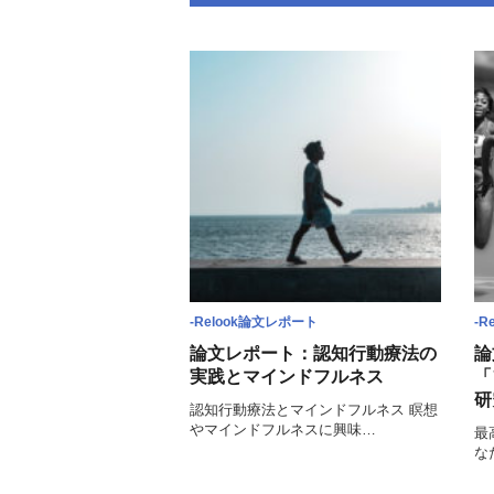
-Relook論文レポート
-R
論文レポート：認知行動療法の
論
実践とマインドフルネス
「
研
認知行動療法とマインドフルネス 瞑想
やマインドフルネスに興味…
最
な