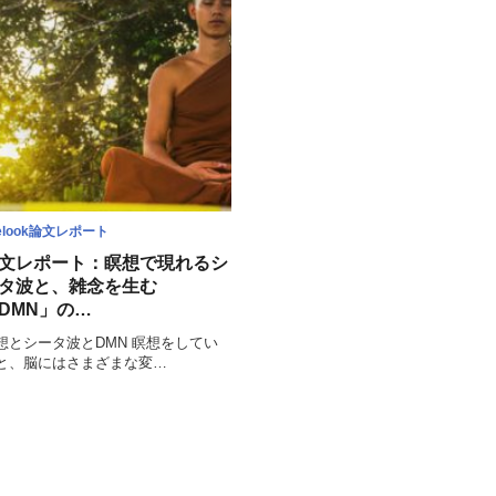
elook論文レポート
文レポート：瞑想で現れるシ
タ波と、雑念を生む
DMN」の…
想とシータ波とDMN 瞑想をしてい
と、脳にはさまざまな変…