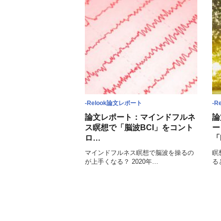
-Relook論文レポート
-R
論文レポート：マインドフルネ
論
ス瞑想で「脳波BCI」をコント
ー
ロ…
「
マインドフルネス瞑想で脳波を操るの
瞑
が上手くなる？ 2020年…
る