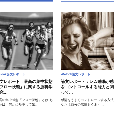
elook論文レポート
-Relook論文レポート
文レポート：最高の集中状態
論文レポート：レム睡眠が感
フロー状態」に関する脳科学
をコントロールする能力と関
究…
って…
高の集中状態「フロー状態」とは あ
感情をうまくコントロールする方法
たは、何かに熱中して気…
なたは自分の感情をうまく…