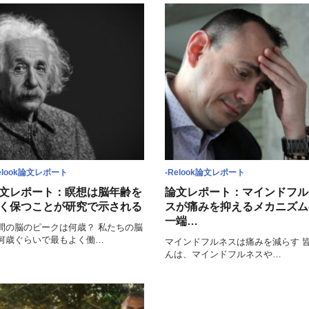
elook論文レポート
-Relook論文レポート
文レポート：瞑想は脳年齢を
論文レポート：マインドフル
く保つことが研究で示される
スが痛みを抑えるメカニズム
一端…
間の脳のピークは何歳？ 私たちの脳
何歳ぐらいで最もよく働…
マインドフルネスは痛みを減らす 
んは、マインドフルネスや…