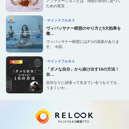
アファメーションとは、理想の自分に近づく
ための宣言…
-マインドフルネス
ヴィパッサナー瞑想のやり方と5大効果を
徹…
ヴィパッサナー瞑想には3つの流派がありま
す。 今回…
-マインドフルネス
「ダメな自分」から抜け出す16の方法！
自…
自分なりに頑張って生きているつもりでも、
うまくいか…