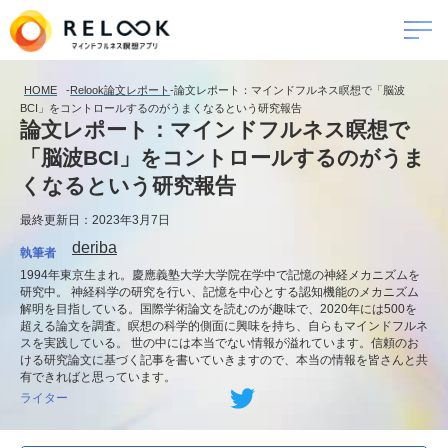
HOME
-
Relook論文レポート
-
論文レポート：マインドフルネス瞑想で「脳波
BCI」をコントロールするのがうまくなるという研究報告
論文レポート：マインドフルネス瞑想で
「脳波BCI」をコントロールするのがうま
くなるという研究報告
最終更新日：2023年3月7日
deriba
執筆者
1994年東京生まれ。慶應義塾大学大学院在学中で記憶の神経メカニズムを
研究中。 神経科学の研究を行い、記憶を中心とする認知機能のメカニズム
解明を目指している。国際学術論文を読むのが趣味で、2020年には500を
超える論文を調査。瞑想の科学的側面に興味を持ち、自らもマインドフルネ
スを実践している。 世の中には本当でない情報が溢れています。信頼のお
ける研究論文に基づく記事を書いていきますので、本当の情報を皆さんと共
有できればと思っています。
ライター