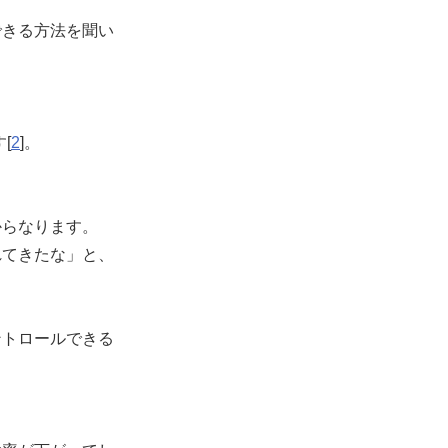
できる方法を聞い
[
2
]。
からなります。
れてきたな」と、
ントロールできる