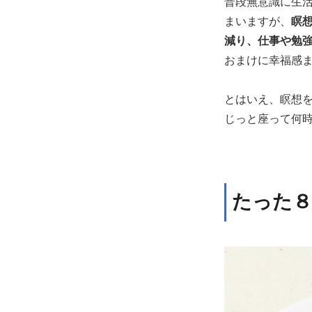
普段無意識に生
まいますが、
瞑
減り、仕事や勉
おまけに幸福感
とはいえ、瞑想
じっと座って何
たった８