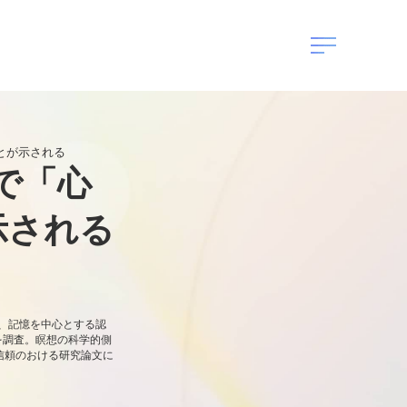
とが示される
で「心
示される
い、記憶を中心とする認
を調査。瞑想の科学的側
信頼のおける研究論文に