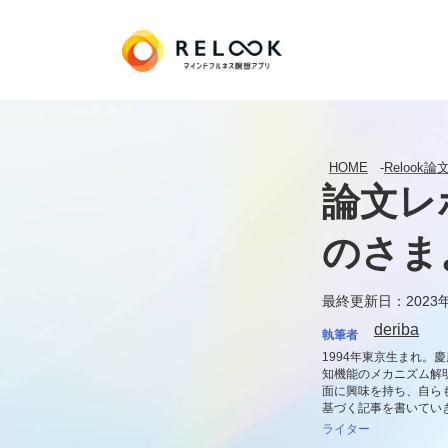
HOME
-
Relook
論文レ
のさま
最終更新日：2023年
deriba
執筆者
1994年東京生まれ
知機能のメカニズム解明
面に興味を持ち、自ら
基づく記事を書いてい
ライター