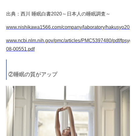
出典：
西川 睡眠白書2020～日本人の睡眠調査～
www.nishikawa1566.com/company/laboratory/hakusyo2020.
www.ncbi.nlm.nih.gov/pmc/articles/PMC5397480/pdf/fpsyg-
08-00551.pdf
②睡眠の質がアップ