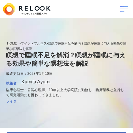
HOME
-
マインドフルネス
-
瞑想で睡眠不足を解消？瞑想が睡眠に与える効果や簡
単な瞑想法を解説
瞑想で睡眠不足を解消？瞑想が睡眠に与え
る効果や簡単な瞑想法を解説
最終更新日：2023年1月10日
Kumita Ayumi
執筆者
臨床心理士・公認心理師。10年以上大学病院に勤務し、臨床業務と並行し
て研究活動にも携わってきました。
ライター