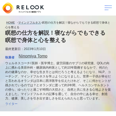
HOME
-
マインドフルネス
-
瞑想の仕方を解説！寝ながらでもできる瞑想で身体と
心を整える
瞑想の仕方を解説！寝ながらでもできる
瞑想で身体と心を整える
最終更新日：2023年1月10日
Ninomiya Tomo
執筆者
ウェルネスコーチ/ 医師・医学博士。疲労回復のサプリの研究後、QOLの向
上に携わる美容外科・糖尿病内科医として約10年勤務するなかで、何のた
めの健康なのか、幸せな生き方とは何だろうと考えるようになり、NLP、コ
ーチング、マインドフルネスを学ぶようになりました。世界一子供が幸せだ
と言われるオランダは日本に西洋医学を伝えたけれど、そこに何かヒントが
残されているのでは？とオランダに渡って約3年間、ヘルスコンサルタント
の傍ら、ゆったりと過ごす時間の大切さと、自然と共に生きる心地よさを覚
えました。マインドフルネスの記事を通して、自分の中にある幸せ、創造
力、健康、美しさを引き出す楽しさを伝えられたらと思っています。
ライター