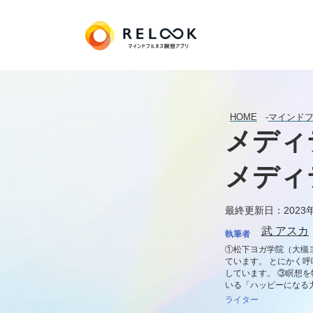
HOME
-
マインド
メディ
メディ
最終更新日：2023年
武 アスカ
執筆者
①松下ヨガ学院（大槻
ています。 とにかく
しています。 ③瞑想
いる「ハッピーになる
ライター