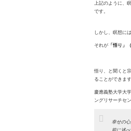
上記のように、
です。
しかし、瞑想に
それが
「悟り」（n
悟り、と聞くと
ることができま
慶應義塾大学大
ングリサーチセ
幸せの心
前に述べ