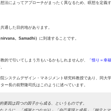
瞑想法によってアプローチがまったく異なるため、瞑想を定義
は共通した目的地があります。
irvana、Samadhi）
に到達することです。
宗教的で引いてしまう方もいるかもしれませんが、
「悟り＝幸
す。
学院システムデザイン・マネジメント研究科教授であり、同大
ンター長の前野隆司氏はこのように述べています。
的要因は四つの因子から成る、というものです。
たように、「感謝とつながり」「自己実現と成長」「独立とマ