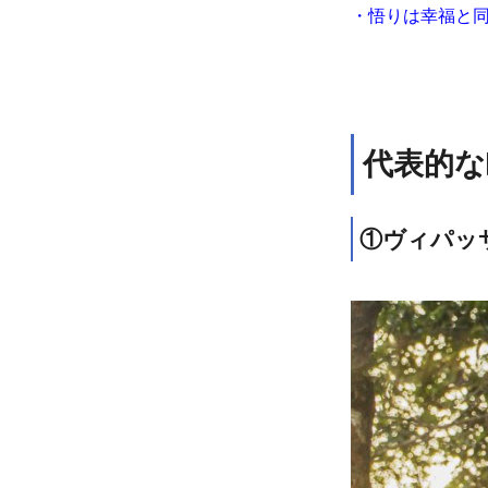
・悟りは幸福と
代表的な
①ヴィパッ