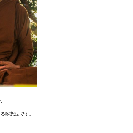
で、
ける瞑想法です。
。