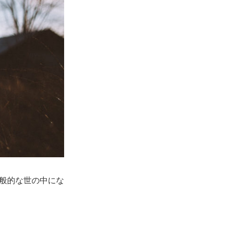
般的な世の中にな
。