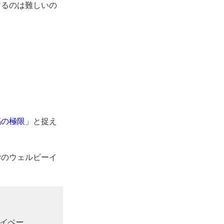
するのは難しいの
福の極限」
と捉え
学のウェルビーイ
イペー