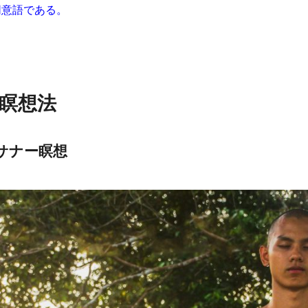
同意語である。
瞑想法
サナー瞑想