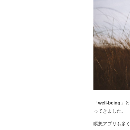
「
well-being
」と
ってきました。
瞑想アプリも多