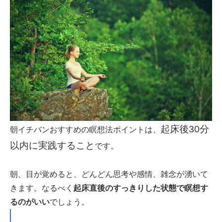
起床後30分
朝イチバンおすすめの瞑想法ポイントは、
以内に実践すること
です。
朝、目が覚めると、どんどん思考や感情、雑念が湧いて
きます。なるべく
起床直後のすっきりした状態で瞑想す
るのがいい
でしょう。