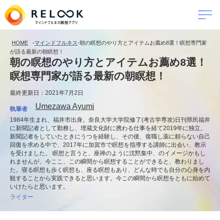
HOME
-
マインドフルネス
-
朝の瞑想のやり方とアイテムお薦め8選！瞑想専門家
が語る最新の朝瞑想！
朝の瞑想のやり方とアイテムお薦め8選！
瞑想専門家が語る最新の朝瞑想！
最終更新日：2021年7月2日
Umezawa Ayumi
執筆者
1984年生まれ、福井市出身。奈良大学大学院修了(考古学専攻)日刊県民福井
に新聞記者として勤務し、埋蔵文化財に携わる仕事を経て2019年に独立。
新聞記者をしていたときにうつを経験し、その後、復職し薬に頼らない自己
回復を求める中で、2017年に加賀市で瞑想を指導する講師に出会い、教示
を受けました。 瞑想と言うと、座禅のように沈黙集中、のイメージかもし
れませんが、今ここ、この瞬間から瞑想することができると、教わりまし
た。寝る瞑想も歩く瞑想も、座る瞑想もあり、どんな時でも自分の心身を内
観することから実践できると思います。今この瞬間から瞑想をともに始めて
いけたらと思います。
ライター